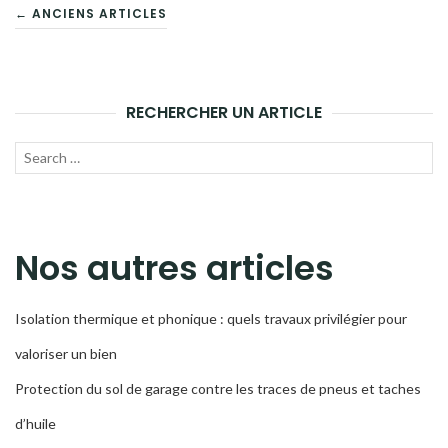
NAVIGATION
← ANCIENS ARTICLES
DES
ARTICLES
RECHERCHER UN ARTICLE
Recherche
LAN
pour :
LA
REC
Nos autres articles
Isolation thermique et phonique : quels travaux privilégier pour
valoriser un bien
Protection du sol de garage contre les traces de pneus et taches
d’huile