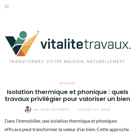
Aller
au
TRAVAUX
contenu
MAISON
ÉCOLOGIE
BIEN-ÊTRE
TRANSFORMEZ VOTRE MAISON, NATURELLEMENT
FAMILLE
MAISON
Isolation thermique et phonique : quels
travaux privilégier pour valoriser un bien
par
DON LAFFERTY
/
JUILLET 27, 2026
Dans l’immobilier, une isolation thermique et phoniques
efficace peut transformer la valeur d’un bien. Cette approche