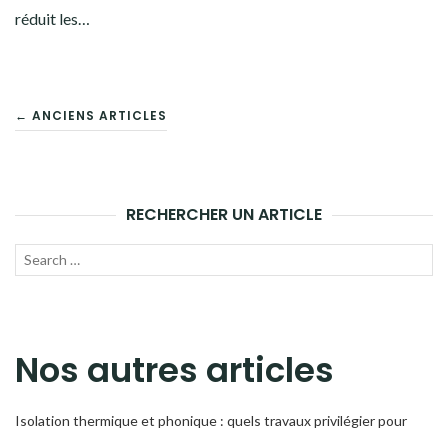
réduit les…
NAVIGATION
← ANCIENS ARTICLES
DES
ARTICLES
RECHERCHER UN ARTICLE
Recherche
LANC
pour :
LA
RECH
Nos autres articles
Isolation thermique et phonique : quels travaux privilégier pour