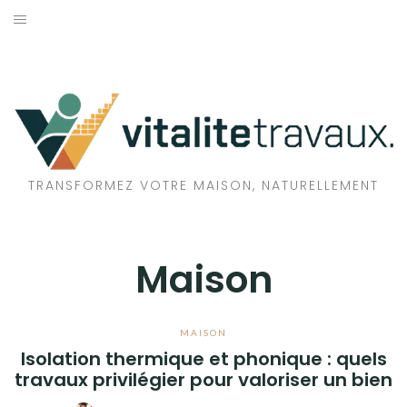
Aller
au
TRAVAUX
contenu
MAISON
ÉCOLOGIE
BIEN-ÊTRE
TRANSFORMEZ VOTRE MAISON, NATURELLEMENT
FAMILLE
Maison
MAISON
Isolation thermique et phonique : quels
travaux privilégier pour valoriser un bien