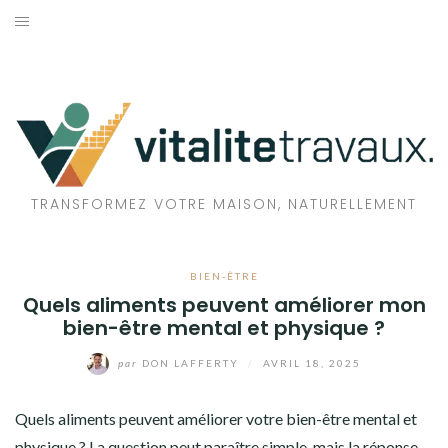
Aller
au
TRAVAUX
contenu
MAISON
ÉCOLOGIE
BIEN-ÊTRE
TRANSFORMEZ VOTRE MAISON, NATURELLEMENT
FAMILLE
BIEN-ÊTRE
Quels aliments peuvent améliorer mon
bien-être mental et physique ?
par
DON LAFFERTY
/
AVRIL 18, 2025
Quels aliments peuvent améliorer votre bien-être mental et
physique ? La question peut paraître simple, mais la réponse