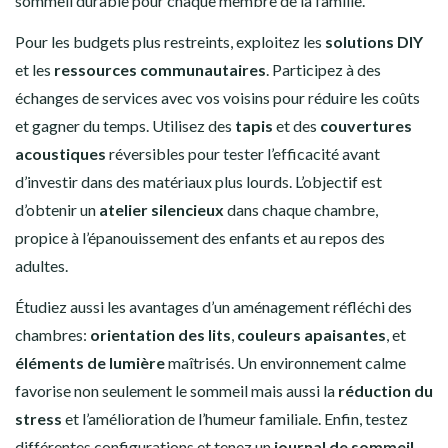
sommeil durable pour chaque membre de la famille.
Pour les budgets plus restreints, exploitez les
solutions DIY
et les
ressources communautaires
. Participez à des
échanges de services avec vos voisins pour réduire les coûts
et gagner du temps. Utilisez des
tapis
et des
couvertures
acoustiques
réversibles pour tester l’efficacité avant
d’investir dans des matériaux plus lourds. L’objectif est
d’obtenir un
atelier silencieux
dans chaque chambre,
propice à l’épanouissement des enfants et au repos des
adultes.
Étudiez aussi les avantages d’un aménagement réfléchi des
chambres:
orientation des lits
,
couleurs apaisantes
, et
éléments de lumière
maîtrisés. Un environnement calme
favorise non seulement le sommeil mais aussi la
réduction du
stress
et l’amélioration de l’humeur familiale. Enfin, testez
différentes configurations et tenez un
journal de sommeil