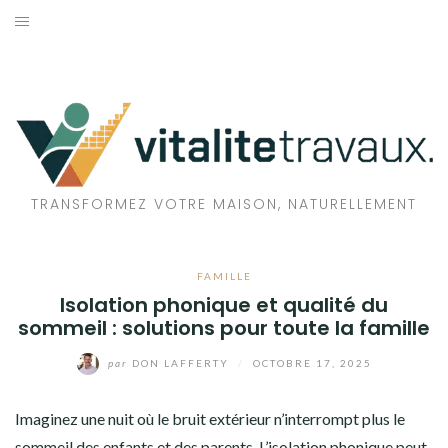
Aller
au
TRAVAUX
contenu
MAISON
ÉCOLOGIE
BIEN-ÊTRE
TRANSFORMEZ VOTRE MAISON, NATURELLEMENT
FAMILLE
FAMILLE
Isolation phonique et qualité du
sommeil : solutions pour toute la famille
par
DON LAFFERTY
/
OCTOBRE 17, 2025
Imaginez une nuit où le bruit extérieur n’interrompt plus le
sommeil des enfants et des parents. L’isolation phonique peut