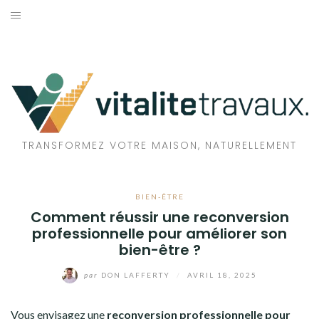
Aller
au
TRAVAUX
contenu
MAISON
ÉCOLOGIE
BIEN-ÊTRE
TRANSFORMEZ VOTRE MAISON, NATURELLEMENT
FAMILLE
BIEN-ÊTRE
Comment réussir une reconversion
professionnelle pour améliorer son
bien-être ?
par
DON LAFFERTY
/
AVRIL 18, 2025
Vous envisagez une
reconversion professionnelle pour