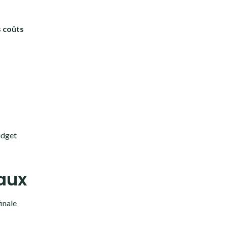
s coûts
udget
vaux
finale