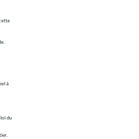
cette
le.
pel à
loi du
ier.