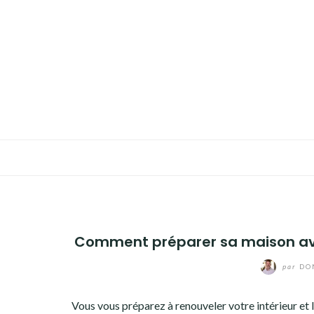
Aller
au
TRAVAUX
contenu
MAISON
ÉCOLOGIE
BIEN-ÊTRE
FAMILLE
Comment préparer sa maison av
par
DO
Vous vous préparez à renouveler votre intérieur et 