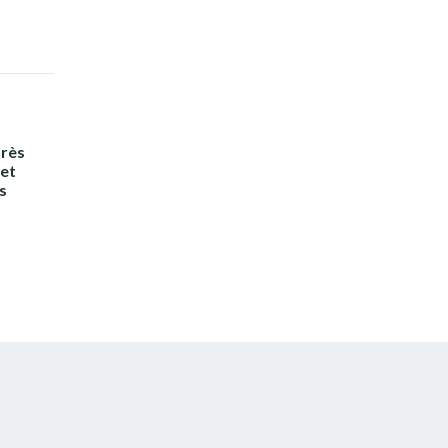
près
 et
s