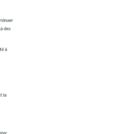
minuer
 à des
té à
t la
nter