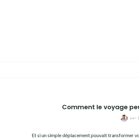
Aller
au
TRAVAUX
contenu
MAISON
ÉCOLOGIE
BIEN-ÊTRE
FAMILLE
Comment le voyage peut
par
Et si un simple déplacement pouvait transformer vo