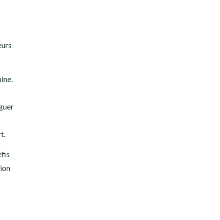
eurs
ine.
guer
t.
fis
sion