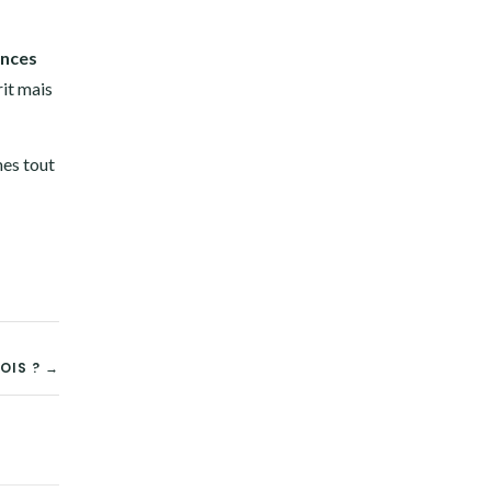
ences
rit mais
mes tout
OIS ? →