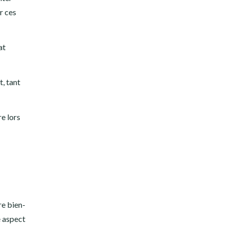
r ces
at
, tant
e lors
re bien-
e aspect