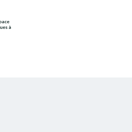
space
ques à