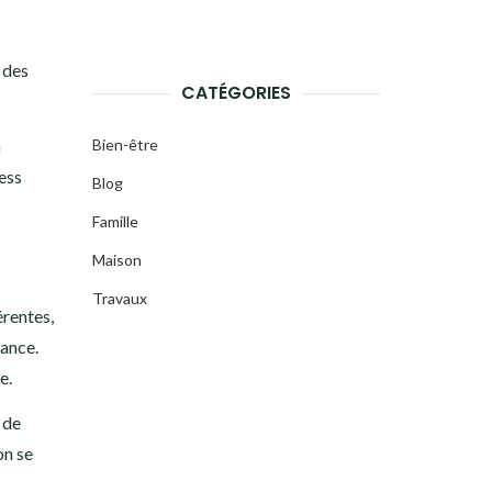
t des
CATÉGORIES
a
Bien-être
ess
Blog
Famille
Maison
Travaux
érentes,
rance.
e.
 de
on se