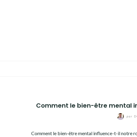
Aller
au
TRAVAUX
contenu
MAISON
ÉCOLOGIE
BIEN-ÊTRE
FAMILLE
Comment le bien-être mental inf
par
D
Comment le bien-être mental influence-t-il notre ro