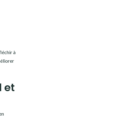
léchir à
éliorer
 et
en