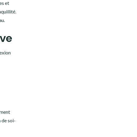
es et
uillité.
au.
ive
lexion
ement
 de soi-