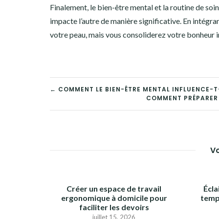
Finalement, le bien-être mental et la routine de so
impacte l’autre de manière significative. En intégr
votre peau, mais vous consoliderez votre bonheur in
NAVIGATION
← COMMENT LE BIEN-ÊTRE MENTAL INFLUENCE-T-
COMMENT PRÉPARER 
DE
L’ARTICLE
Vo
Créer un espace de travail
Écla
ergonomique à domicile pour
temp
faciliter les devoirs
juillet 15, 2026