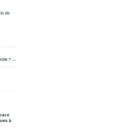
in de
ION ? →
space
ques à