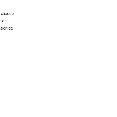
s chaque
n de
ntion de