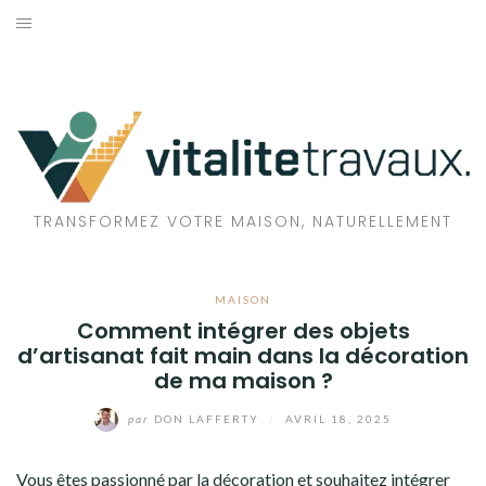
Aller
au
TRAVAUX
contenu
MAISON
ÉCOLOGIE
BIEN-ÊTRE
TRANSFORMEZ VOTRE MAISON, NATURELLEMENT
FAMILLE
MAISON
Comment intégrer des objets
d’artisanat fait main dans la décoration
de ma maison ?
par
DON LAFFERTY
/
AVRIL 18, 2025
Vous êtes passionné par la décoration et souhaitez intégrer