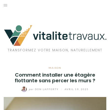
Aller
au
TRAVAUX
contenu
MAISON
ÉCOLOGIE
BIEN-ÊTRE
TRANSFORMEZ VOTRE MAISON, NATURELLEMENT
FAMILLE
MAISON
Comment installer une étagère
flottante sans percer les murs ?
par
DON LAFFERTY
/
AVRIL 19, 2025