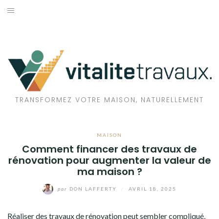
Aller
au
TRAVAUX
contenu
MAISON
ÉCOLOGIE
BIEN-ÊTRE
TRANSFORMEZ VOTRE MAISON, NATURELLEMENT
FAMILLE
MAISON
Comment financer des travaux de
rénovation pour augmenter la valeur de
ma maison ?
par
DON LAFFERTY
/
AVRIL 18, 2025
Réaliser des travaux de rénovation peut sembler compliqué,