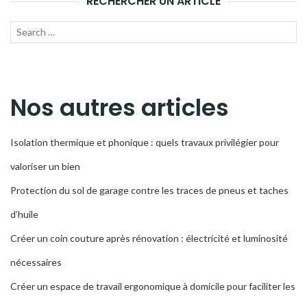
RECHERCHER UN ARTICLE
Recherche
LANC
pour :
LA
RECH
Nos autres articles
Isolation thermique et phonique : quels travaux privilégier pour
valoriser un bien
Protection du sol de garage contre les traces de pneus et taches
d’huile
Créer un coin couture après rénovation : électricité et luminosité
nécessaires
Créer un espace de travail ergonomique à domicile pour faciliter les