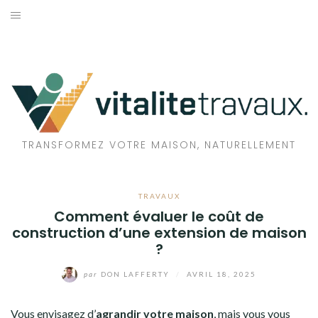
Aller
au
TRAVAUX
contenu
MAISON
ÉCOLOGIE
BIEN-ÊTRE
TRANSFORMEZ VOTRE MAISON, NATURELLEMENT
FAMILLE
TRAVAUX
Comment évaluer le coût de
construction d’une extension de maison
?
par
DON LAFFERTY
/
AVRIL 18, 2025
Vous envisagez d’
agrandir votre maison
, mais vous vous