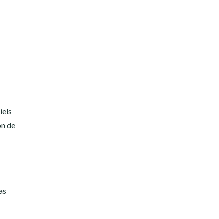
iels
on de
as