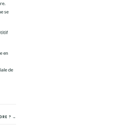
re.
ne se
titif
e en
iale de
DRE ? →