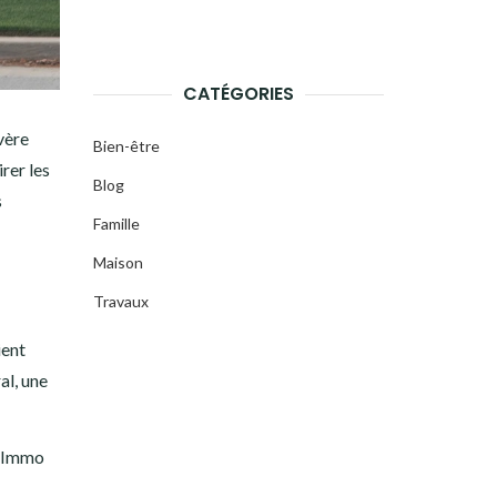
CATÉGORIES
vère
Bien-être
rer les
Blog
s
Famille
Maison
Travaux
ient
al, une
c-Immo