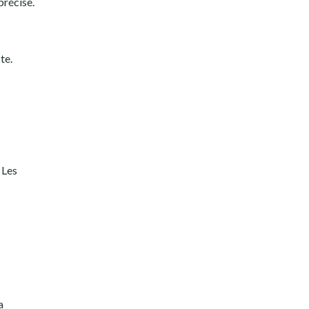
précise.
te.
. Les
a