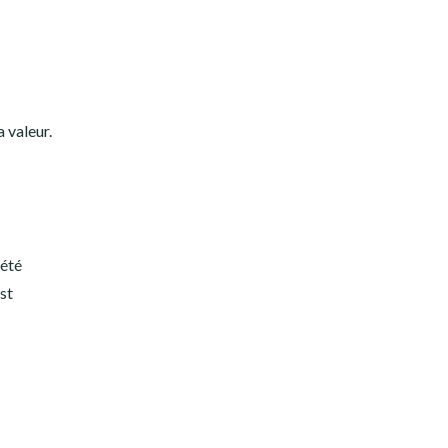
 valeur.
 été
est