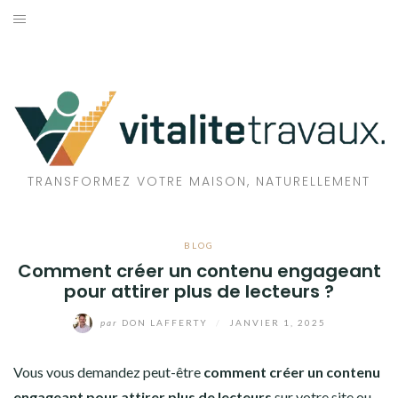
Aller
au
TRAVAUX
contenu
MAISON
ÉCOLOGIE
BIEN-ÊTRE
TRANSFORMEZ VOTRE MAISON, NATURELLEMENT
FAMILLE
BLOG
Comment créer un contenu engageant
pour attirer plus de lecteurs ?
par
DON LAFFERTY
/
JANVIER 1, 2025
Vous vous demandez peut-être
comment créer un contenu
engageant pour attirer plus de lecteurs
sur votre site ou