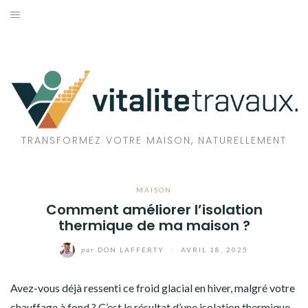
Aller
au
TRAVAUX
contenu
MAISON
ÉCOLOGIE
BIEN-ÊTRE
TRANSFORMEZ VOTRE MAISON, NATURELLEMENT
FAMILLE
MAISON
Comment améliorer l’isolation
thermique de ma maison ?
par
DON LAFFERTY
/
AVRIL 18, 2025
Avez-vous déjà ressenti ce froid glacial en hiver, malgré votre
chauffage à fond ? C’est le résultat d’une isolation thermique